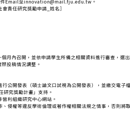
l至innovation@mail.fju.edu.tw。
學社會責任研究獎勵申請_姓名］
一個月內召開，並依申請學生所備之相關資料進行審查，選出
實際投稿情況調整。
，進行公開發表（碩士論文口試視為公開發表），並繳交電子
任研究獎勵計畫」支持。
與非營利組織研究中心網站。
改作、侵權等違反學術倫理或著作權相關法規之情事，否則將