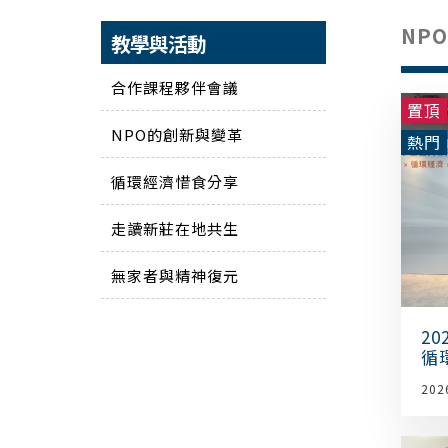
NP
教學與活動
合作課程夥伴會議
置頂
NPO的創新與變革
熱門
循環經濟惜食分享
走讀新莊在地共生
無家者與精神復元
2
循
賽
202
收