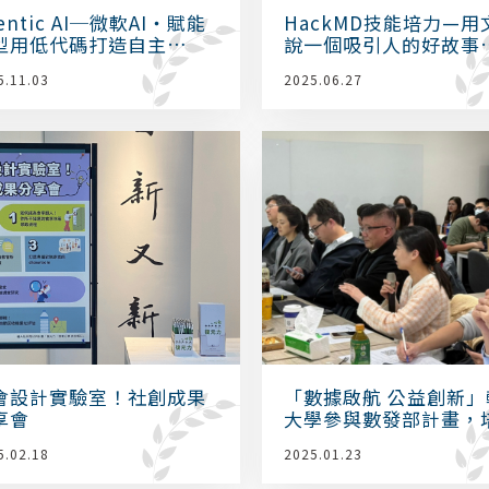
entic AI─微軟AI‧賦能
HackMD技能培力—用
型用低代碼打造自主
說一個吸引人的好故事
ent
（二）
5.11.03
2025.06.27
會設計實驗室！社創成果
「數據啟航 公益創新」
享會
大學參與數發部計畫，
NPO數據創新人才！
5.02.18
2025.01.23