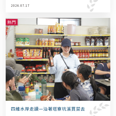
2026.07.17
熱門
四維水岸走讀—沿著塔寮坑溪買菜去