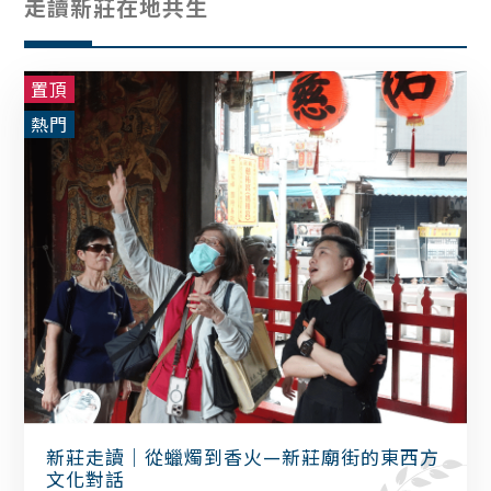
走讀新莊在地共生
置頂
熱門
新莊走讀｜從蠟燭到香火—新莊廟街的東西方
文化對話