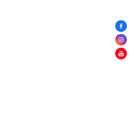
TOP
地址 : 24205新北市新莊區中正路510號社會科學院