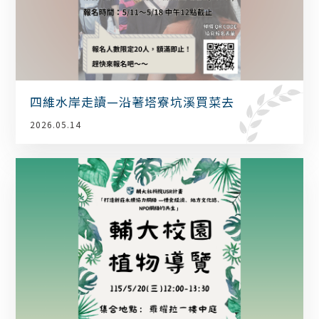
四維水岸走讀—沿著塔寮坑溪買菜去
2026.05.14