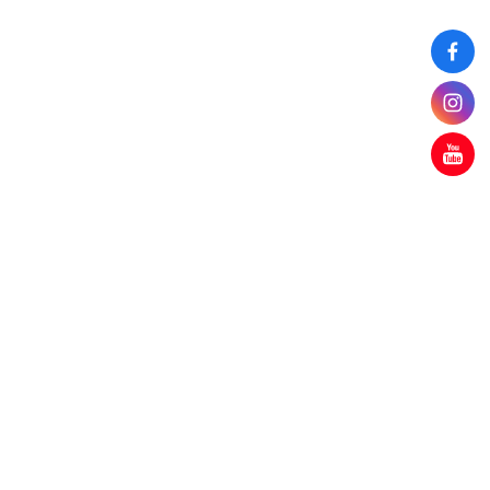
TOP
地址 : 24205新北市新莊區中正路510號社會科學院
電話： (02)2905-3305
E-Mail：innovation@mail.fju.edu.tw